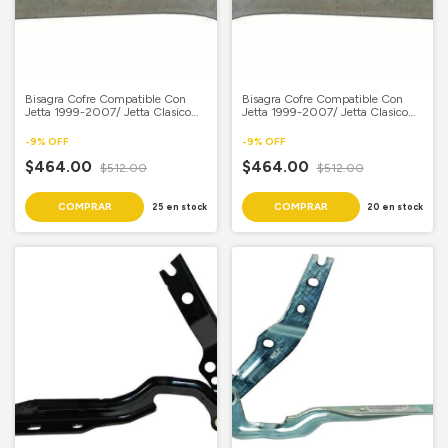
Bisagra Cofre Compatible Con
Bisagra Cofre Compatible Con
Jetta 1999-2007/ Jetta Clasico
Jetta 1999-2007/ Jetta Clasico
2008-2015/ Golf 2000-2006
2008-2015/ Golf 2000-2006
Piloto
Copiloto
-
9
%
OFF
-
9
%
OFF
$464.00
$464.00
$512.00
$512.00
25
en stock
20
en stock