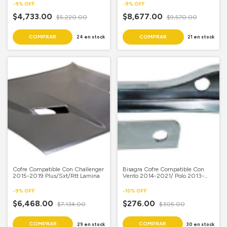
-
9
%
OFF
-
9
%
OFF
$4,733.00
$8,677.00
$5,220.00
$9,570.00
24
en stock
21
en stock
Cofre Compatible Con Challenger
Bisagra Cofre Compatible Con
2015-2019 Plus/Sxt/Rtt Lamina
Vento 2014-2021/ Polo 2013-
2021 Piloto
-
9
%
OFF
-
10
%
OFF
$6,468.00
$276.00
$7,134.00
$305.00
29
en stock
30
en stock