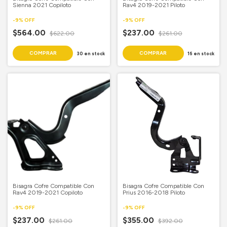
Sienna 2021 Copiloto
Rav4 2019-2021 Piloto
-
9
%
OFF
-
9
%
OFF
$564.00
$237.00
$622.00
$261.00
30
en stock
16
en stock
Bisagra Cofre Compatible Con
Bisagra Cofre Compatible Con
Rav4 2019-2021 Copiloto
Prius 2016-2018 Piloto
-
9
%
OFF
-
9
%
OFF
$237.00
$355.00
$261.00
$392.00