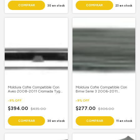
30
en stock
23
en stock
Moldura Cofre Compatible Con
Moldura Cofre Compatible Con
Aveo 2008-2011 Cromada Tyg
Bmw Serie 3 2006-2011
Gnt Pdp
Cromada Copiloto
-
9
%
OFF
-
9
%
OFF
$394.00
$277.00
$435.00
$306.00
30
en stock
11
en stock