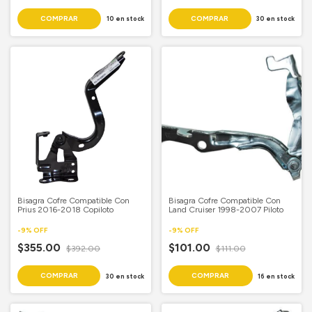
10
en stock
30
en stock
Bisagra Cofre Compatible Con
Bisagra Cofre Compatible Con
Prius 2016-2018 Copiloto
Land Cruiser 1998-2007 Piloto
-
9
%
OFF
-
9
%
OFF
$355.00
$101.00
$392.00
$111.00
30
en stock
16
en stock