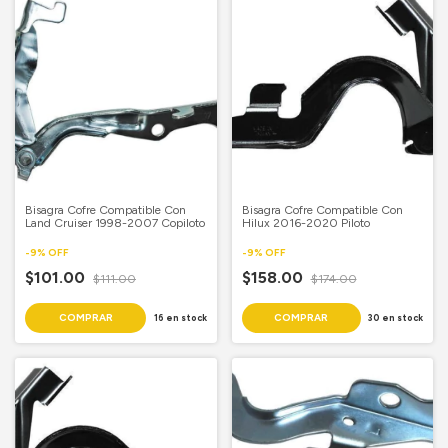
Bisagra Cofre Compatible Con
Bisagra Cofre Compatible Con
Land Cruiser 1998-2007 Copiloto
Hilux 2016-2020 Piloto
-
9
%
OFF
-
9
%
OFF
$101.00
$158.00
$111.00
$174.00
16
en stock
30
en stock