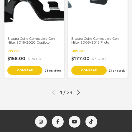
Bisagra Cofre Compatible Con
Bisagra Cofre Compatible Con
Hilux 2016-2020 Copiloto
Hilux 2005-2015 Piloto
-
9
%
OFF
-
10
%
OFF
$158.00
$177.00
$174.00
$196.00
29
en stock
23
en stock
1
/
23