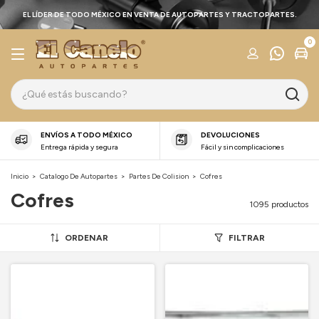
EL LÍDER DE TODO MÉXICO EN VENTA DE AUTOPARTES Y TRACTOPARTES.
0
ENVÍOS A TODO MÉXICO
DEVOLUCIONES
Entrega rápida y segura
Fácil y sin complicaciones
Inicio
>
Catalogo De Autopartes
>
Partes De Colision
>
Cofres
Cofres
1095 productos
ORDENAR
FILTRAR