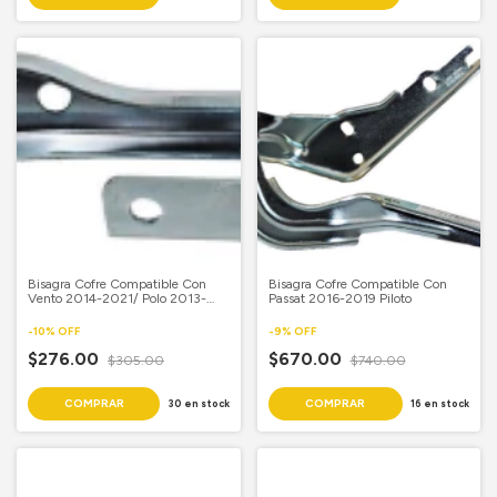
Bisagra Cofre Compatible Con
Bisagra Cofre Compatible Con
Vento 2014-2021/ Polo 2013-
Passat 2016-2019 Piloto
2021 Copiloto
-
10
%
OFF
-
9
%
OFF
$276.00
$670.00
$305.00
$740.00
30
en stock
16
en stock