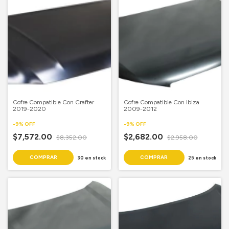
Cofre Compatible Con Crafter
Cofre Compatible Con Ibiza
2019-2020
2009-2012
-
9
%
OFF
-
9
%
OFF
$7,572.00
$2,682.00
$8,352.00
$2,958.00
30
en stock
25
en stock