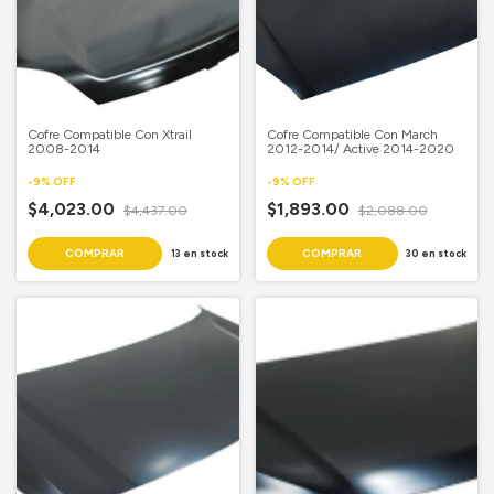
Cofre Compatible Con Xtrail
Cofre Compatible Con March
2008-2014
2012-2014/ Active 2014-2020
-
9
%
OFF
-
9
%
OFF
$4,023.00
$1,893.00
$4,437.00
$2,088.00
13
en stock
30
en stock