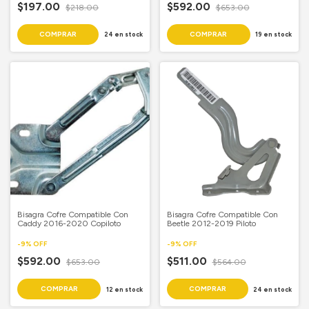
$197.00
$592.00
$218.00
$653.00
24
en stock
19
en stock
Bisagra Cofre Compatible Con
Bisagra Cofre Compatible Con
Caddy 2016-2020 Copiloto
Beetle 2012-2019 Piloto
-
9
%
OFF
-
9
%
OFF
$592.00
$511.00
$653.00
$564.00
12
en stock
24
en stock