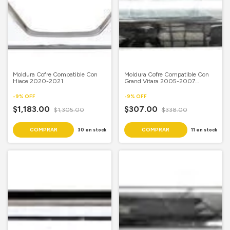
Moldura Cofre Compatible Con
Moldura Cofre Compatible Con
Hiace 2020-2021
Grand Vitara 2005-2007
Cromada
-
9
%
OFF
-
9
%
OFF
$1,183.00
$307.00
$1,305.00
$338.00
30
en stock
11
en stock