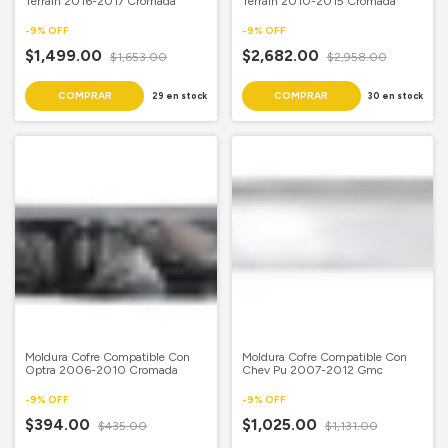
Terrain 2016-2017 Cromada
Terrain 2010-2015 Cromada
-
9
%
OFF
-
9
%
OFF
$1,499.00
$2,682.00
$1,653.00
$2,958.00
29
en stock
30
en stock
Moldura Cofre Compatible Con
Moldura Cofre Compatible Con
Optra 2006-2010 Cromada
Chev Pu 2007-2012 Gmc
-
9
%
OFF
-
9
%
OFF
$394.00
$1,025.00
$435.00
$1,131.00