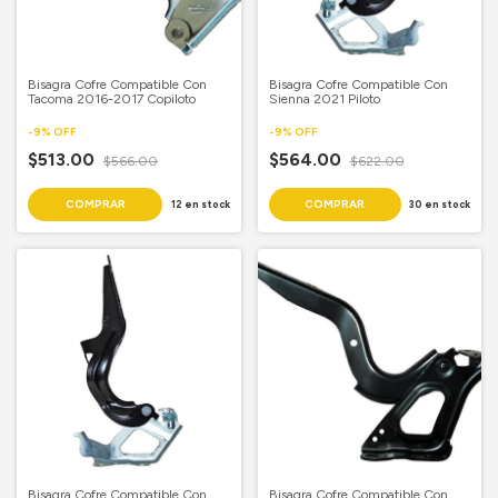
Bisagra Cofre Compatible Con
Bisagra Cofre Compatible Con
Tacoma 2016-2017 Copiloto
Sienna 2021 Piloto
-
9
%
OFF
-
9
%
OFF
$513.00
$564.00
$566.00
$622.00
12
en stock
30
en stock
Bisagra Cofre Compatible Con
Bisagra Cofre Compatible Con