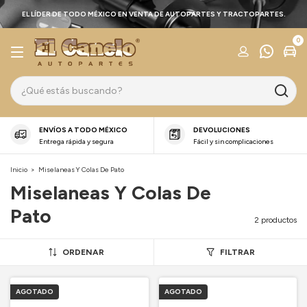
EL LÍDER DE TODO MÉXICO EN VENTA DE AUTOPARTES Y TRACTOPARTES.
0
ENVÍOS A TODO MÉXICO
DEVOLUCIONES
Entrega rápida y segura
Fácil y sin complicaciones
Inicio
>
Miselaneas Y Colas De Pato
Miselaneas Y Colas De
Pato
2 productos
ORDENAR
FILTRAR
AGOTADO
AGOTADO