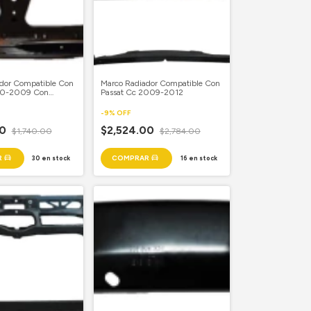
dor Compatible Con
Marco Radiador Compatible Con
00-2009 Con
Passat Cc 2009-2012
-
9
%
OFF
00
$2,524.00
$1,740.00
$2,784.00
30
en stock
16
en stock