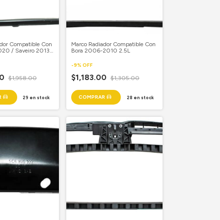
dor Compatible Con
Marco Radiador Compatible Con
20 / Saveiro 2013-
Bora 2006-2010 2.5L
-
9
%
OFF
00
$1,183.00
$1,958.00
$1,305.00
29
en stock
28
en stock