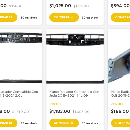
.00
$1,025.00
$394.0
$914.00
$1,131.00
30
en stock
30
en stock
Radiador Compatible Con
Marco Radiador Compatible Con
Marco Radia
2019-2021 2.0L
Jetta 2019-2021 1.4L 09
Golf 2015-2
F
-
9
%
OFF
-
9
%
OFF
78.00
$1,183.00
$166.00
$1,740.00
$1,305.00
30
en stock
30
en stock