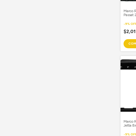
Marco 
Passat
-
9
%
OF
$2,0
Marco 
Jetta B
2.0/2.
-
9
%
OF