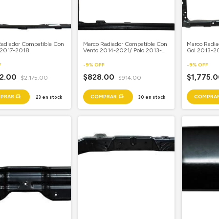
Radiador Compatible Con
Marco Radiador Compatible Con
Marco Radia
a 2017-2018
Vento 2014-2021/ Polo 2013-
Gol 2013-20
2021
2016
F
-
9
%
OFF
-
9
%
OFF
72.00
$828.00
$1,775.
$2,175.00
$914.00
23
en stock
30
en stock