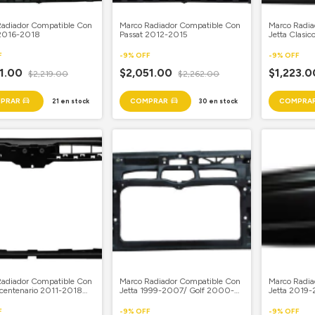
Radiador Compatible Con
Marco Radiador Compatible Con
Marco Radia
 2016-2018
Passat 2012-2015
Jetta Clasi
F
-
9
%
OFF
-
9
%
OFF
11.00
$2,051.00
$1,223.
$2,219.00
$2,262.00
21
en stock
30
en stock
Radiador Compatible Con
Marco Radiador Compatible Con
Marco Radia
icentenario 2011-2018
Jetta 1999-2007/ Golf 2000-
Jetta 2019-2
5L 01 2300 Aaa2Ene31
2007 Plastico 0106
F
-
9
%
OFF
-
9
%
OFF