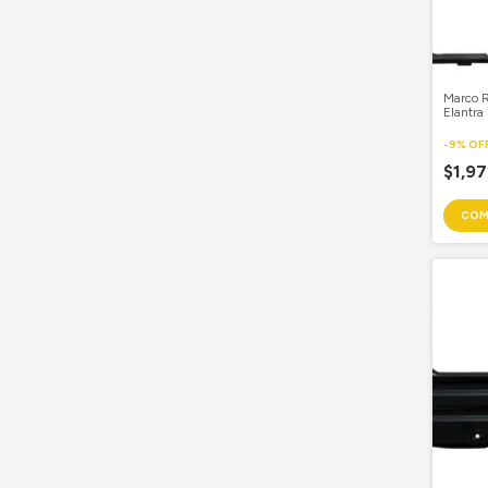
Marco 
Elantr
-
9
%
OF
$1,9