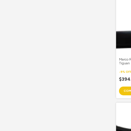
Marco 
Tiguan
Piloto
-
9
%
OF
$394