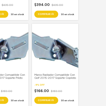
0
$394.00
$435.00
$435.00
30
en stock
30
en stock
dor Compatible Con
Marco Radiador Compatible Con
017 Soporte Piloto
Golf 2015-2017 Soporte Copiloto
-
9
%
OFF
$166.00
$183.00
$183.00
30
en stock
30
en stock