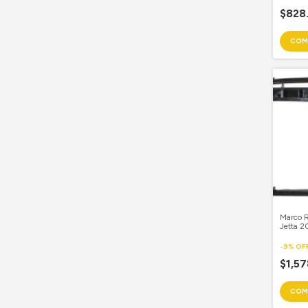
$828
Marco 
Jetta 
-
9
%
OF
$1,5