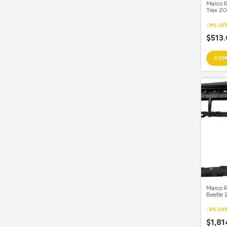
Marco 
Trax 20
-
9
%
OF
$513
Marco 
Beetle
-
9
%
OF
$1,8