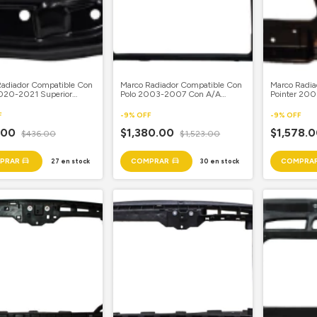
Radiador Compatible Con
Marco Radiador Compatible Con
Marco Radia
2020-2021 Superior
Polo 2003-2007 Con A/A
Pointer 20
o
Plastico
Refuerzo
F
-
9
%
OFF
-
9
%
OFF
.00
$1,380.00
$1,578.
$436.00
$1,523.00
27
en stock
30
en stock