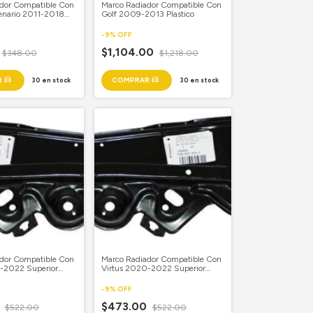
dor Compatible Con
Marco Radiador Compatible Con
tenario 2011-2018
Golf 2009-2013 Plastico
iloto
-
9
%
OFF
$1,104.00
$348.00
$1,218.00
30
en stock
30
en stock
dor Compatible Con
Marco Radiador Compatible Con
-2022 Superior
Virtus 2020-2022 Superior
Copiloto
-
9
%
OFF
0
$473.00
$522.00
$522.00