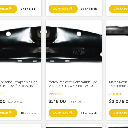
29
en stock
30
en stock
Radiador Compatible Con
Marco Radiador Compatible Con
Marco Radia
2014-2021/ Polo 2013-
Vento 2014-2021/ Polo 2013-
Transporter
loto
2021 Copiloto
F
-
9
%
OFF
-
9
%
OFF
.00
$316.00
$3,076.
$348.00
$348.00
30
en stock
30
en stock