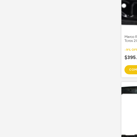
Marco 
Tcros 
Copilot
-
9
%
OF
$395