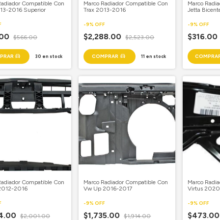
Radiador Compatible Con
Marco Radiador Compatible Con
Marco Radia
13-2016 Superior
Trax 2013-2016
Jetta Bicen
Superior Cop
F
-
9
%
OFF
-
9
%
OFF
.00
$2,288.00
$316.00
$566.00
$2,523.00
30
en stock
11
en stock
Radiador Compatible Con
Marco Radiador Compatible Con
Marco Radia
 2012-2016
Vw Up 2016-2017
Virtus 2020
Piloto
F
-
9
%
OFF
-
9
%
OFF
14.00
$1,735.00
$473.0
$2,001.00
$1,914.00