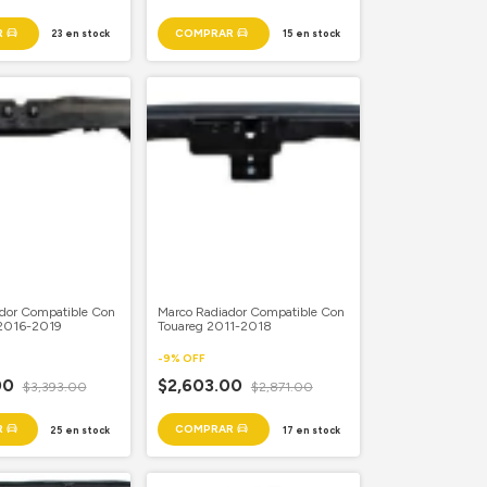
23
en stock
15
en stock
dor Compatible Con
Marco Radiador Compatible Con
 2016-2019
Touareg 2011-2018
-
9
%
OFF
00
$2,603.00
$3,393.00
$2,871.00
25
en stock
17
en stock