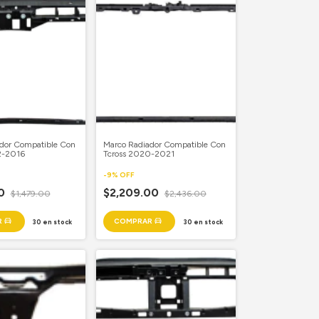
dor Compatible Con
Marco Radiador Compatible Con
2-2016
Tcross 2020-2021
-
9
%
OFF
00
$2,209.00
$1,479.00
$2,436.00
30
en stock
30
en stock