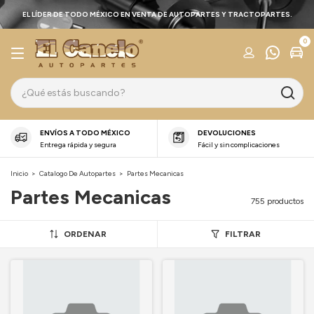
EL LÍDER DE TODO MÉXICO EN VENTA DE AUTOPARTES Y TRACTOPARTES.
0
ENVÍOS A TODO MÉXICO
DEVOLUCIONES
Entrega rápida y segura
Fácil y sin complicaciones
Inicio
>
Catalogo De Autopartes
>
Partes Mecanicas
Partes Mecanicas
755 productos
ORDENAR
FILTRAR