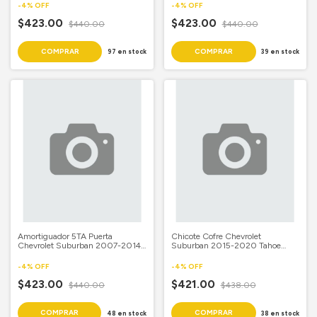
-
4
%
OFF
-
4
%
OFF
$423.00
$423.00
$440.00
$440.00
97
en stock
39
en stock
Amortiguador 5TA Puerta
Chicote Cofre Chevrolet
Chevrolet Suburban 2007-2014
Suburban 2015-2020 Tahoe
Cadillac Escalade Esv 2007-2011
2015-2020 Cadillac Escalade
GMC Yukon 2007-2014
2015-2020 GMC Yukon 2015-
-
4
%
OFF
-
4
%
OFF
2020
$423.00
$421.00
$440.00
$438.00
48
en stock
38
en stock