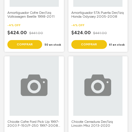
Amortiguador Cofre Der/Izq
Amortiguador 5TA Puerta Der/Izq
Volkswagen Beetle 1998-2011
Honda Odyssey 2005-2008
-
4
%
OFF
-
4
%
OFF
$424.00
$424.00
$441.00
$441.00
50
en stock
61
en stock
Chicote Cofre Ford Pick Up 1997-
Chicote Cerradura Der/Izq
2003 F-150/F-250 1997-2008
Lincoln Mkz 2013-2020
Lobo 1997-2003