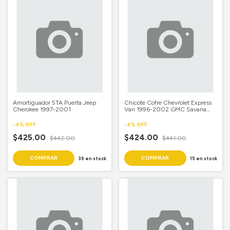
Amortiguador 5TA Puerta Jeep
Chicote Cofre Chevrolet Express
Cherokee 1997-2001
Van 1996-2002 GMC Savana
1996-2002
-
4
%
OFF
-
4
%
OFF
$425.00
$424.00
$442.00
$441.00
36
en stock
15
en stock