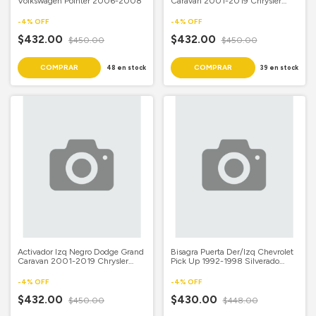
Volkswagen Pointer 2006-2008
Caravan 2001-2019 Chrysler
Town & Country 2001-2019
Dodge Voyager 2001-2019
-
4
%
OFF
-
4
%
OFF
$432.00
$432.00
$450.00
$450.00
48
en stock
39
en stock
Activador Izq Negro Dodge Grand
Bisagra Puerta Der/Izq Chevrolet
Caravan 2001-2019 Chrysler
Pick Up 1992-1998 Silverado
Town & Country 2001-2019
1992-1998 S10 1995-2004
Dodge Voyager 2001-2019
Cheyenne 1992-1998 GMC Sierra
-
4
%
OFF
-
4
%
OFF
1992-1998
$432.00
$430.00
$450.00
$448.00