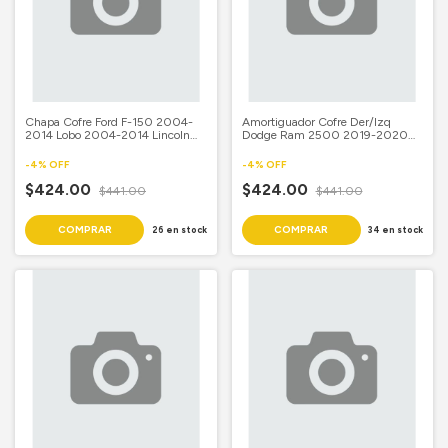
Chapa Cofre Ford F-150 2004-
Amortiguador Cofre Der/Izq
2014 Lobo 2004-2014 Lincoln
Dodge Ram 2500 2019-2020
Mark Lt 2006-2008 Mks 2013-
Ram 3500 2019-2020
2016 Navigator 2015-2017
-
4
%
OFF
-
4
%
OFF
$424.00
$424.00
$441.00
$441.00
26
en stock
34
en stock