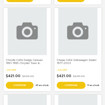
Chicote Cofre Dodge Caravan
Chapa Cofre Volkswagen Sedan
1991-1995 Chrysler Town &
1977-2003
Country 1990-1995 Dodge
Voyager 1991-1995
-
4
%
OFF
-
4
%
OFF
$421.00
$421.00
$438.00
$438.00
45
en stock
11
en stock