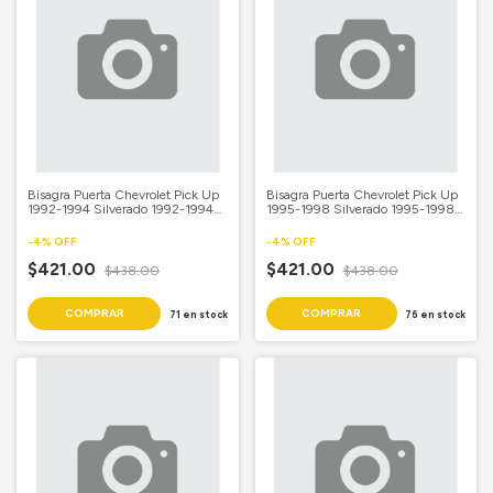
Bisagra Puerta Chevrolet Pick Up
Bisagra Puerta Chevrolet Pick Up
1992-1994 Silverado 1992-1994
1995-1998 Silverado 1995-1998
Cheyenne 1992-1994 GMC Sierra
Cheyenne 1995-1998 GMC Sierra
1992-1994
1995-1998
-
4
%
OFF
-
4
%
OFF
$421.00
$421.00
$438.00
$438.00
71
en stock
76
en stock