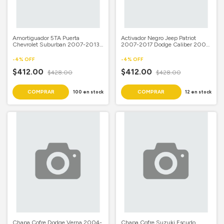
Amortiguador 5TA Puerta
Activador Negro Jeep Patriot
Chevrolet Suburban 2007-2013
2007-2017 Dodge Caliber 2007-
Tahoe 2007-2014 Ford Aerostar
2012 Jeep Grand Cherokee
1986-1997
2005-2006
-
4
%
OFF
-
4
%
OFF
$412.00
$412.00
$428.00
$428.00
100
en stock
12
en stock
Chapa Cofre Dodge Verna 2004-
Chapa Cofre Suzuki Escudo