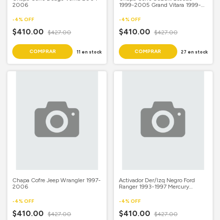
2006
1999-2005 Grand Vitara 1999-
2005 Chevrolet Tracker 1999-
2005
-
4
%
OFF
-
4
%
OFF
$410.00
$410.00
$427.00
$427.00
11
en stock
27
en stock
Chapa Cofre Jeep Wrangler 1997-
Activador Der/Izq Negro Ford
2006
Ranger 1993-1997 Mercury
Cougar 1989-1997 Ford Econoline
1992-1993 Freestar 2004-2007
-
4
%
OFF
-
4
%
OFF
$410.00
$410.00
$427.00
$427.00