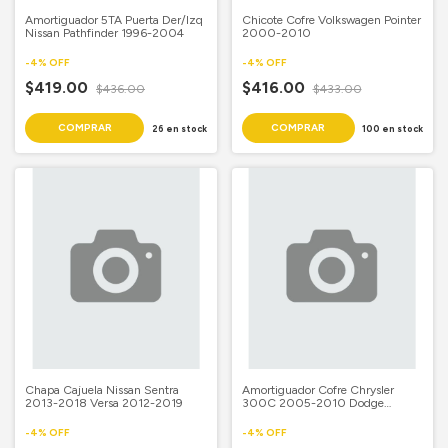
Amortiguador 5TA Puerta Der/Izq
Chicote Cofre Volkswagen Pointer
Nissan Pathfinder 1996-2004
2000-2010
-
4
%
OFF
-
4
%
OFF
$419.00
$416.00
$436.00
$433.00
26
en stock
100
en stock
Chapa Cajuela Nissan Sentra
Amortiguador Cofre Chrysler
2013-2018 Versa 2012-2019
300C 2005-2010 Dodge
Charger 2006-2010 Magnum
2005-2008
-
4
%
OFF
-
4
%
OFF