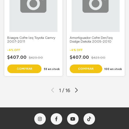
Bisagra Cofre Izq Toyota Camry
Amortiguador Cofre Der/Izq
2007-2011
Dodge Dakota 2005-2010
-
4
%
OFF
-
4
%
OFF
$407.00
$407.00
$423.00
$423.00
56
en stock
100
en stock
1
/
16