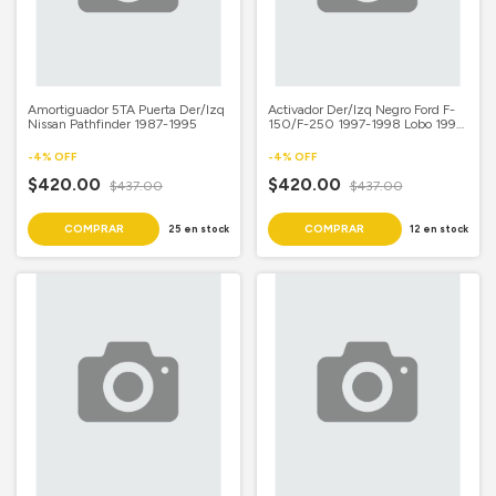
Amortiguador 5TA Puerta Der/Izq
Activador Der/Izq Negro Ford F-
Nissan Pathfinder 1987-1995
150/F-250 1997-1998 Lobo 1997-
1998 Crown Victoria 1992-1994
Grand Marquis 1992-1994
-
4
%
OFF
-
4
%
OFF
$420.00
$420.00
$437.00
$437.00
25
en stock
12
en stock