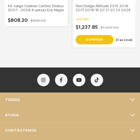
Kit Juego Coderas Control Stratus
Faro Dodge Attitude 2015 2016
2001 - 2006 4-piezas Eca Negra
2017 2018 19 20 21 22 23 2024
$808.20
-
5
%
OFF
$898.00
$1,237.85
$1,303.00
21
en stock
TIENDA
AYUDA
CONTÁCTANOS