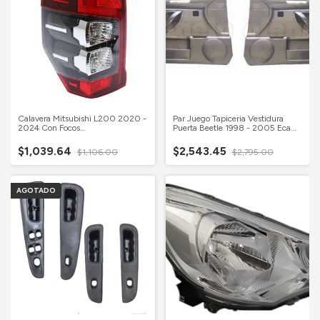
Calavera Mitsubishi L200 2020 -
Par Juego Tapiceria Vestidura
2024 Con Focos
Puerta Beetle 1998 - 2005 Eca
Izquierdo/conductor Rojo
Neutro
$1,039.64
$2,543.45
$1,106.00
$2,795.00
AGOTADO